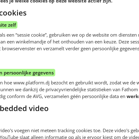
ees je welke cookies op deze website actief zijn.
 cookies
ite zelf
als een “sessie cookie”, gebruiken we op de website om diensten
van een winkelmandje of het onthouden van een keuze. Deze sess
het browservenster en verzamelt verder geen persoonlijke gegevens
 persoonlijke gegevens
n hoe www.platform.dj bezocht en gebruikt wordt, zodat we de w
nnen we dankzij de privacyvriendelijke statistieken van Fathom 
lledig conform de AVG, verzamelen géén persoonlijke data en
werk
bedded video
ideo's voegen niet meteen tracking cookies toe. Deze video's geb
uTube slaat alleen informatie op als je ervoor kiest om de video