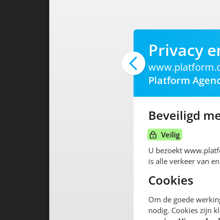
Privacy e
www.platform.d
Platform Agen
Beveiligd me
Veilig
U bezoekt www.platf
is alle verkeer van e
Cookies
Om de goede werking
nodig. Cookies zijn k